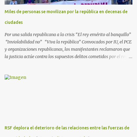
separadas del llamado 'caso Defex', que investiga once ventas
Miles de personas se movilizan por la república en decenas de
ejecutadas en este periodo, y atribuye a José Ignacio Encinas
Charro, presidente de la compañía pública hasta 2013, los
ciudades
presuntos delitos de pertenencia a orga...
Por una salida republicana a la crisis “El rey emérito al banquillo”
“Inviolabilidad no” “Viva la república” Convocados por IU, el PCE
y organizaciones republicanas, los manifestantes reclamaron que
la justicia actúe contra los supuestos delitos cometidos por el rey
de España Juan Carlos, padre de Felipe, actual rey en activo y
todavía no emérito. El Encuentro Estatal por la República
planificó en verano esta convocatoria como reacción a los
escándalos de supuesta corrupción de Juan Carlos I y la situación
actual que atraviesa la corona. Los lemas serán “el rey emérito al
banquillo”, “inviolabilidad no” y “viva la república”. Hubo
movilizaciones en nueve comunidades autónomas: Andalucía,
Aragón, Castilla-La Mancha, Castilla y León, Catalunya, Euskadi,
Extremadura, Navarra y País Valenciano. Las fiscalías
RSF deplora el deterioro de las relaciones entre las fuerzas de
anticorrupción de los estados español y helvético ya están