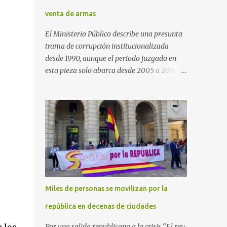
venta de armas
El Ministerio Público describe una presunta
trama de corrupción institucionalizada
desde 1990, aunque el periodo juzgado en
esta pieza solo abarca desde 2005 a 2014, el
periodo no prescrito. La Fiscalía
Anticorrupción española ha solicitado penas
de cárcel de hasta 29 años por diversos
delitos de corrupción a ocho personas,
presuntamente cometidos durante las
ventas de material militar a Arabia Saudita
a través de la empresa pública española
Defex, disuelta. El fiscal Conrado Saiz
describe en su escrito de conclusiones cómo
Miles de personas se movilizan por la
la empresa pública Defex pagó comisiones
ilegales a diversas autoridades del régimen
república en decenas de ciudades
árabe entre 2005 y 2014, para obtener a
Por una salida republicana a la crisis “El rey