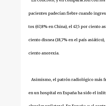
En concreto, y en comparación con los p
pacientes padecían fiebre cuando ingresó 
tos (67,8% en China), el 47,5 por ciento a
ciento disnea (18,7% en el país asiático),
ciento anorexia.
Asimismo, el patrón radiológico más fr
en un hospital en España ha sido el inlitr