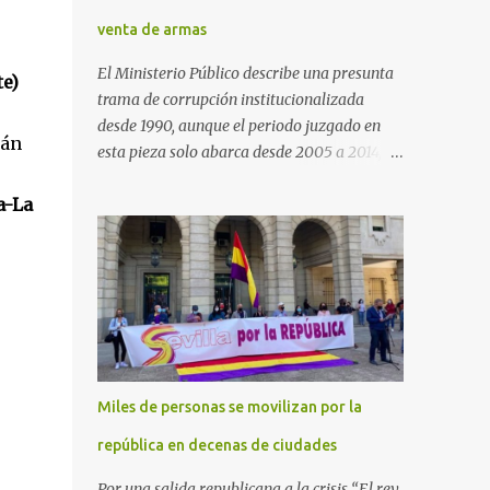
venta de armas
El Ministerio Público describe una presunta
te)
trama de corrupción institucionalizada
desde 1990, aunque el periodo juzgado en
rán
esta pieza solo abarca desde 2005 a 2014, el
periodo no prescrito. La Fiscalía
a-La
Anticorrupción española ha solicitado penas
de cárcel de hasta 29 años por diversos
delitos de corrupción a ocho personas,
presuntamente cometidos durante las
ventas de material militar a Arabia Saudita
a través de la empresa pública española
Defex, disuelta. El fiscal Conrado Saiz
describe en su escrito de conclusiones cómo
Miles de personas se movilizan por la
la empresa pública Defex pagó comisiones
ilegales a diversas autoridades del régimen
república en decenas de ciudades
árabe entre 2005 y 2014, para obtener a
Por una salida republicana a la crisis “El rey