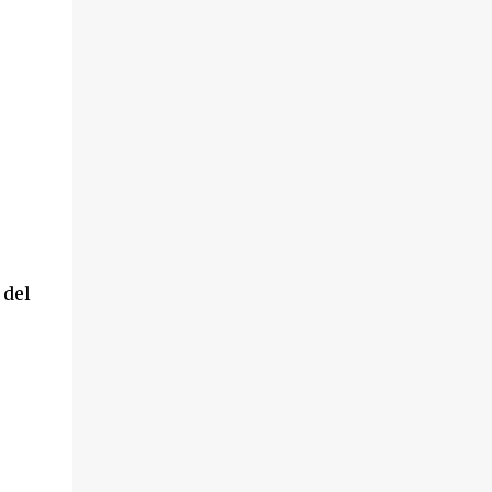
hechos sucedieron el pasado 18 de octubre,
en el transcurso de un desahucio en la
localidad ...
 del