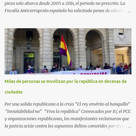
pieza solo abarca desde 2005 a 2014, el periodo no prescrito. La
Fiscalía Anticorrupción española ha solicitado penas de cárcel de
hasta 29 años por diversos delitos de corrupción a ocho personas,
presuntamente cometidos durante las ventas de material militar a
Arabia Saudita a través de la empresa pública española Defex,
disuelta. El fiscal Conrado Saiz describe en su escrito de
conclusiones cómo la empresa pública Defex pagó comisiones
ilegales a diversas autoridades del régimen árabe entre 2005 y
2014, para obtener a cambio la materialización de los contratos. El
Ministerio Público lleva a cabo esta acusación en una de las piezas
separadas del llamado 'caso Defex', que investiga once ventas
Miles de personas se movilizan por la república en decenas de
ejecutadas en este periodo, y atribuye a José Ignacio Encinas
Charro, presidente de la compañía pública hasta 2013, los
ciudades
presuntos delitos de pertenencia a orga...
Por una salida republicana a la crisis “El rey emérito al banquillo”
“Inviolabilidad no” “Viva la república” Convocados por IU, el PCE
y organizaciones republicanas, los manifestantes reclamaron que
la justicia actúe contra los supuestos delitos cometidos por el rey
de España Juan Carlos, padre de Felipe, actual rey en activo y