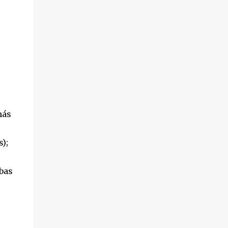
hechos sucedieron el pasado 18 de octubre,
en el transcurso de un desahucio en la
localidad ...
más
);
ebas