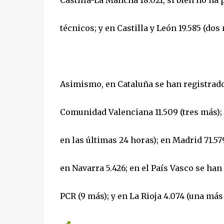
Castilla-La Mancha 18.021, si bien no ha
técnicos; y en Castilla y León 19.585 (dos
Asimismo, en Cataluña se han registrado 6
Comunidad Valenciana 11.509 (tres más); 
en las últimas 24 horas); en Madrid 71.57
en Navarra 5.426; en el País Vasco se han
PCR (9 más); y en La Rioja 4.074 (una más