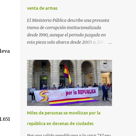
venta de armas
El Ministerio Público describe una presunta
trama de corrupción institucionalizada
desde 1990, aunque el periodo juzgado en
esta pieza solo abarca desde 2005 a 2014, el
periodo no prescrito. La Fiscalía
leva
Anticorrupción española ha solicitado penas
de cárcel de hasta 29 años por diversos
delitos de corrupción a ocho personas,
presuntamente cometidos durante las
ventas de material militar a Arabia Saudita
a través de la empresa pública española
Defex, disuelta. El fiscal Conrado Saiz
describe en su escrito de conclusiones cómo
Miles de personas se movilizan por la
la empresa pública Defex pagó comisiones
1.651
ilegales a diversas autoridades del régimen
república en decenas de ciudades
árabe entre 2005 y 2014, para obtener a
Por una salida republicana a la crisis “El rey