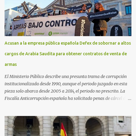
Acusan a la empresa pública española Defex de sobornar a altos
cargos de Arabia Saudita para obtener contratos de venta de
armas
El Ministerio Público describe una presunta trama de corrupción
institucionalizada desde 1990, aunque el periodo juzgado en esta
pieza solo abarca desde 2005 a 2014, el periodo no prescrito. La
Fiscalía Anticorrupción española ha solicitado penas de cárcel de
hasta 29 años por diversos delitos de corrupción a ocho personas,
presuntamente cometidos durante las ventas de material militar a
Arabia Saudita a través de la empresa pública española Defex,
disuelta. El fiscal Conrado Saiz describe en su escrito de
conclusiones cómo la empresa pública Defex pagó comisiones