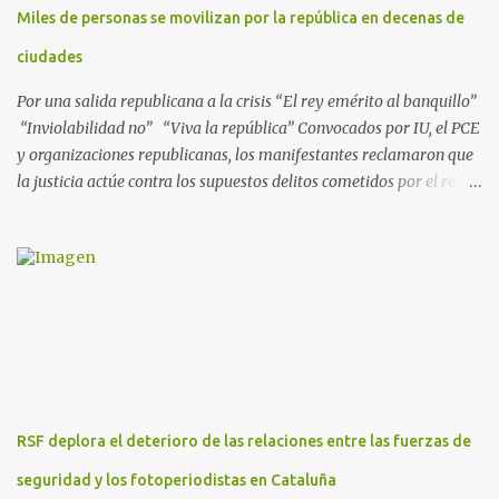
Miles de personas se movilizan por la república en decenas de
ejecutadas en este periodo, y atribuye a José Ignacio Encinas
Charro, presidente de la compañía pública hasta 2013, los
ciudades
presuntos delitos de pertenencia a orga...
Por una salida republicana a la crisis “El rey emérito al banquillo”
“Inviolabilidad no” “Viva la república” Convocados por IU, el PCE
y organizaciones republicanas, los manifestantes reclamaron que
la justicia actúe contra los supuestos delitos cometidos por el rey
de España Juan Carlos, padre de Felipe, actual rey en activo y
todavía no emérito. El Encuentro Estatal por la República
planificó en verano esta convocatoria como reacción a los
escándalos de supuesta corrupción de Juan Carlos I y la situación
actual que atraviesa la corona. Los lemas serán “el rey emérito al
banquillo”, “inviolabilidad no” y “viva la república”. Hubo
movilizaciones en nueve comunidades autónomas: Andalucía,
Aragón, Castilla-La Mancha, Castilla y León, Catalunya, Euskadi,
Extremadura, Navarra y País Valenciano. Las fiscalías
RSF deplora el deterioro de las relaciones entre las fuerzas de
anticorrupción de los estados español y helvético ya están
investigando supuestos delitos de «cohecho internacional y
seguridad y los fotoperiodistas en Cataluña