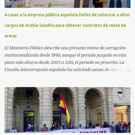
Acusan a la empresa pública española Defex de sobornar a altos
cargos de Arabia Saudita para obtener contratos de venta de
armas
El Ministerio Público describe una presunta trama de corrupción
institucionalizada desde 1990, aunque el periodo juzgado en esta
pieza solo abarca desde 2005 a 2014, el periodo no prescrito. La
Fiscalía Anticorrupción española ha solicitado penas de cárcel de
hasta 29 años por diversos delitos de corrupción a ocho personas,
presuntamente cometidos durante las ventas de material militar a
Arabia Saudita a través de la empresa pública española Defex,
disuelta. El fiscal Conrado Saiz describe en su escrito de
conclusiones cómo la empresa pública Defex pagó comisiones
ilegales a diversas autoridades del régimen árabe entre 2005 y
2014, para obtener a cambio la materialización de los contratos. El
Ministerio Público lleva a cabo esta acusación en una de las piezas
separadas del llamado 'caso Defex', que investiga once ventas