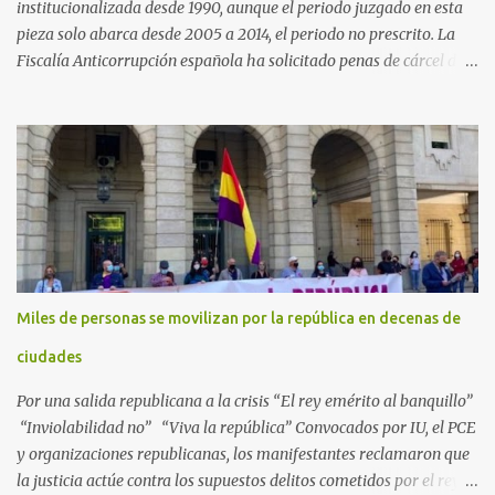
institucionalizada desde 1990, aunque el periodo juzgado en esta
pieza solo abarca desde 2005 a 2014, el periodo no prescrito. La
Fiscalía Anticorrupción española ha solicitado penas de cárcel de
hasta 29 años por diversos delitos de corrupción a ocho personas,
presuntamente cometidos durante las ventas de material militar a
Arabia Saudita a través de la empresa pública española Defex,
disuelta. El fiscal Conrado Saiz describe en su escrito de
conclusiones cómo la empresa pública Defex pagó comisiones
ilegales a diversas autoridades del régimen árabe entre 2005 y
2014, para obtener a cambio la materialización de los contratos. El
Ministerio Público lleva a cabo esta acusación en una de las piezas
separadas del llamado 'caso Defex', que investiga once ventas
Miles de personas se movilizan por la república en decenas de
ejecutadas en este periodo, y atribuye a José Ignacio Encinas
Charro, presidente de la compañía pública hasta 2013, los
ciudades
presuntos delitos de pertenencia a orga...
Por una salida republicana a la crisis “El rey emérito al banquillo”
“Inviolabilidad no” “Viva la república” Convocados por IU, el PCE
y organizaciones republicanas, los manifestantes reclamaron que
la justicia actúe contra los supuestos delitos cometidos por el rey