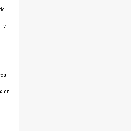
de
l y
vos
o en