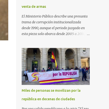
venta de armas
El Ministerio Público describe una presunta
trama de corrupción institucionalizada
desde 1990, aunque el periodo juzgado en
esta pieza solo abarca desde 2005 a 2014, el
periodo no prescrito. La Fiscalía
Anticorrupción española ha solicitado penas
de cárcel de hasta 29 años por diversos
delitos de corrupción a ocho personas,
presuntamente cometidos durante las
ventas de material militar a Arabia Saudita
a través de la empresa pública española
Defex, disuelta. El fiscal Conrado Saiz
describe en su escrito de conclusiones cómo
Miles de personas se movilizan por la
la empresa pública Defex pagó comisiones
ilegales a diversas autoridades del régimen
república en decenas de ciudades
árabe entre 2005 y 2014, para obtener a
Por una salida republicana a la crisis “El rey