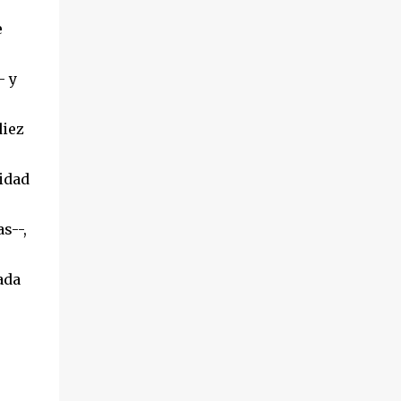
hechos sucedieron el pasado 18 de octubre,
e
en el transcurso de un desahucio en la
localidad ...
- y
diez
idad
s--,
ada