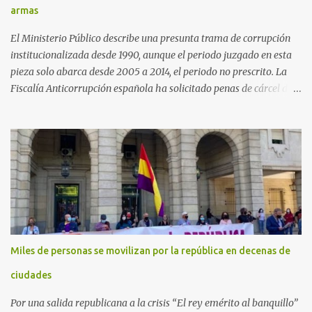
armas
El Ministerio Público describe una presunta trama de corrupción
institucionalizada desde 1990, aunque el periodo juzgado en esta
pieza solo abarca desde 2005 a 2014, el periodo no prescrito. La
Fiscalía Anticorrupción española ha solicitado penas de cárcel de
hasta 29 años por diversos delitos de corrupción a ocho personas,
presuntamente cometidos durante las ventas de material militar a
Arabia Saudita a través de la empresa pública española Defex,
disuelta. El fiscal Conrado Saiz describe en su escrito de
conclusiones cómo la empresa pública Defex pagó comisiones
ilegales a diversas autoridades del régimen árabe entre 2005 y
2014, para obtener a cambio la materialización de los contratos. El
Ministerio Público lleva a cabo esta acusación en una de las piezas
separadas del llamado 'caso Defex', que investiga once ventas
Miles de personas se movilizan por la república en decenas de
ejecutadas en este periodo, y atribuye a José Ignacio Encinas
Charro, presidente de la compañía pública hasta 2013, los
ciudades
presuntos delitos de pertenencia a orga...
Por una salida republicana a la crisis “El rey emérito al banquillo”