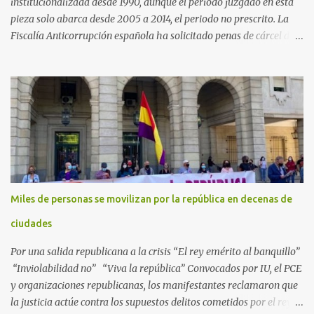
institucionalizada desde 1990, aunque el periodo juzgado en esta
pieza solo abarca desde 2005 a 2014, el periodo no prescrito. La
Fiscalía Anticorrupción española ha solicitado penas de cárcel de
hasta 29 años por diversos delitos de corrupción a ocho personas,
presuntamente cometidos durante las ventas de material militar a
Arabia Saudita a través de la empresa pública española Defex,
disuelta. El fiscal Conrado Saiz describe en su escrito de
conclusiones cómo la empresa pública Defex pagó comisiones
ilegales a diversas autoridades del régimen árabe entre 2005 y
2014, para obtener a cambio la materialización de los contratos. El
Ministerio Público lleva a cabo esta acusación en una de las piezas
separadas del llamado 'caso Defex', que investiga once ventas
Miles de personas se movilizan por la república en decenas de
ejecutadas en este periodo, y atribuye a José Ignacio Encinas
Charro, presidente de la compañía pública hasta 2013, los
ciudades
presuntos delitos de pertenencia a orga...
Por una salida republicana a la crisis “El rey emérito al banquillo”
“Inviolabilidad no” “Viva la república” Convocados por IU, el PCE
y organizaciones republicanas, los manifestantes reclamaron que
la justicia actúe contra los supuestos delitos cometidos por el rey