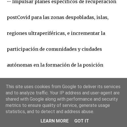
-- Impulsar planes específicos de recuperación
postCovid para las zonas despobladas, islas,
regiones ultraperiféricas, e incrementar la
participación de comunidades y ciudades
autónomas en la formación de la posición
española en Europa.
This site uses cookies from Google to deliver its services
and to analyze traffic. Your IP address and user-agent are
shared with Google along with performance and security
metrics to ensure quality of service, generate usage
statistics, and to detect and address abuse.
-- Promover un acuerdo entre la UE y Reino
LEARN MORE
GOT IT