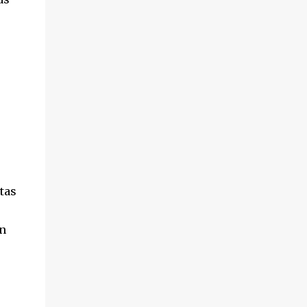
tas
ón