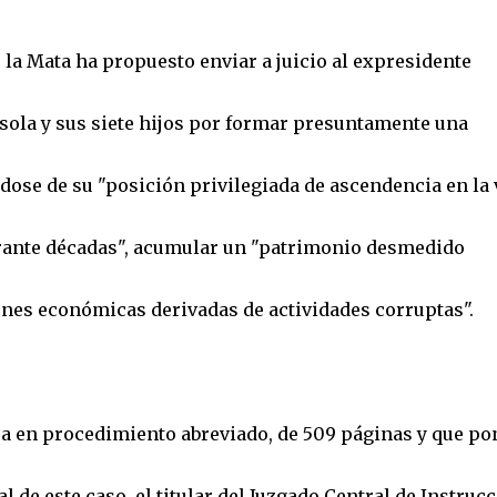
 la Mata ha propuesto enviar a juicio al expresidente
usola y sus siete hijos por formar presuntamente una
ose de su "posición privilegiada de ascendencia en la 
urante décadas", acumular un "patrimonio desmedido
nes económicas derivadas de actividades corruptas".
a en procedimiento abreviado, de 509 páginas y que po
al de este caso, el titular del Juzgado Central de Instruc