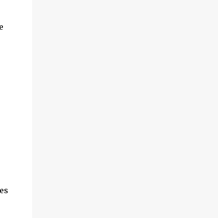
e
 es