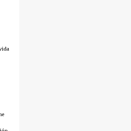
vida
ne
ción