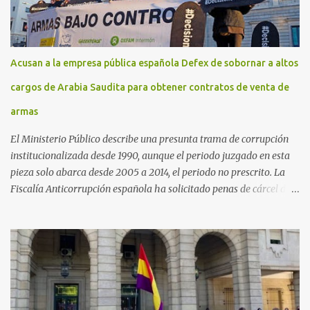
Acusan a la empresa pública española Defex de sobornar a altos
cargos de Arabia Saudita para obtener contratos de venta de
armas
El Ministerio Público describe una presunta trama de corrupción
institucionalizada desde 1990, aunque el periodo juzgado en esta
pieza solo abarca desde 2005 a 2014, el periodo no prescrito. La
Fiscalía Anticorrupción española ha solicitado penas de cárcel de
hasta 29 años por diversos delitos de corrupción a ocho personas,
presuntamente cometidos durante las ventas de material militar a
Arabia Saudita a través de la empresa pública española Defex,
disuelta. El fiscal Conrado Saiz describe en su escrito de
conclusiones cómo la empresa pública Defex pagó comisiones
ilegales a diversas autoridades del régimen árabe entre 2005 y
2014, para obtener a cambio la materialización de los contratos. El