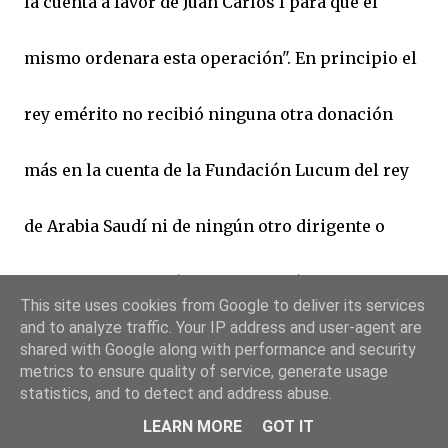
la cuenta a favor de Juan Carlos I para que él
mismo ordenara esta operación". En principio el
rey emérito no recibió ninguna otra donación
más en la cuenta de la Fundación Lucum del rey
de Arabia Saudí ni de ningún otro dirigente o
monarca. Pero según la declaración de Arturo
This site uses cookies from Google to deliver its services
and to analyze traffic. Your IP address and user-agent are
Fasana al fiscal, en tal cuenta figura un ingreso
shared with Google along with performance and security
metrics to ensure quality of service, generate usage
de 1,9 millones de dólares efectuado en abril de
statistics, and to detect and address abuse.
LEARN MORE
GOT IT