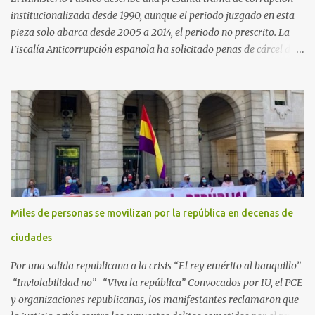
institucionalizada desde 1990, aunque el periodo juzgado en esta
pieza solo abarca desde 2005 a 2014, el periodo no prescrito. La
Fiscalía Anticorrupción española ha solicitado penas de cárcel de
hasta 29 años por diversos delitos de corrupción a ocho personas,
presuntamente cometidos durante las ventas de material militar a
Arabia Saudita a través de la empresa pública española Defex,
disuelta. El fiscal Conrado Saiz describe en su escrito de
conclusiones cómo la empresa pública Defex pagó comisiones
ilegales a diversas autoridades del régimen árabe entre 2005 y
2014, para obtener a cambio la materialización de los contratos. El
Ministerio Público lleva a cabo esta acusación en una de las piezas
separadas del llamado 'caso Defex', que investiga once ventas
Miles de personas se movilizan por la república en decenas de
ejecutadas en este periodo, y atribuye a José Ignacio Encinas
Charro, presidente de la compañía pública hasta 2013, los
ciudades
presuntos delitos de pertenencia a orga...
Por una salida republicana a la crisis “El rey emérito al banquillo”
“Inviolabilidad no” “Viva la república” Convocados por IU, el PCE
y organizaciones republicanas, los manifestantes reclamaron que