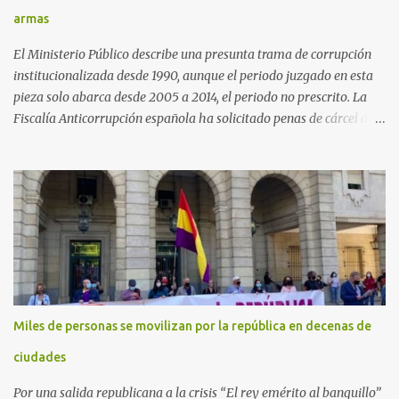
armas
El Ministerio Público describe una presunta trama de corrupción
institucionalizada desde 1990, aunque el periodo juzgado en esta
pieza solo abarca desde 2005 a 2014, el periodo no prescrito. La
Fiscalía Anticorrupción española ha solicitado penas de cárcel de
hasta 29 años por diversos delitos de corrupción a ocho personas,
presuntamente cometidos durante las ventas de material militar a
Arabia Saudita a través de la empresa pública española Defex,
disuelta. El fiscal Conrado Saiz describe en su escrito de
conclusiones cómo la empresa pública Defex pagó comisiones
ilegales a diversas autoridades del régimen árabe entre 2005 y
2014, para obtener a cambio la materialización de los contratos. El
Ministerio Público lleva a cabo esta acusación en una de las piezas
separadas del llamado 'caso Defex', que investiga once ventas
Miles de personas se movilizan por la república en decenas de
ejecutadas en este periodo, y atribuye a José Ignacio Encinas
Charro, presidente de la compañía pública hasta 2013, los
ciudades
presuntos delitos de pertenencia a orga...
Por una salida republicana a la crisis “El rey emérito al banquillo”