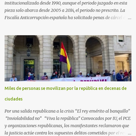
institucionalizada desde 1990, aunque el periodo juzgado en esta
pieza solo abarca desde 2005 a 2014, el periodo no prescrito. La
Fiscalía Anticorrupción española ha solicitado penas de cárcel de
hasta 29 años por diversos delitos de corrupción a ocho personas,
presuntamente cometidos durante las ventas de material militar a
Arabia Saudita a través de la empresa pública española Defex,
disuelta. El fiscal Conrado Saiz describe en su escrito de
conclusiones cómo la empresa pública Defex pagó comisiones
ilegales a diversas autoridades del régimen árabe entre 2005 y
2014, para obtener a cambio la materialización de los contratos. El
Ministerio Público lleva a cabo esta acusación en una de las piezas
separadas del llamado 'caso Defex', que investiga once ventas
Miles de personas se movilizan por la república en decenas de
ejecutadas en este periodo, y atribuye a José Ignacio Encinas
Charro, presidente de la compañía pública hasta 2013, los
ciudades
presuntos delitos de pertenencia a orga...
Por una salida republicana a la crisis “El rey emérito al banquillo”
“Inviolabilidad no” “Viva la república” Convocados por IU, el PCE
y organizaciones republicanas, los manifestantes reclamaron que
la justicia actúe contra los supuestos delitos cometidos por el rey