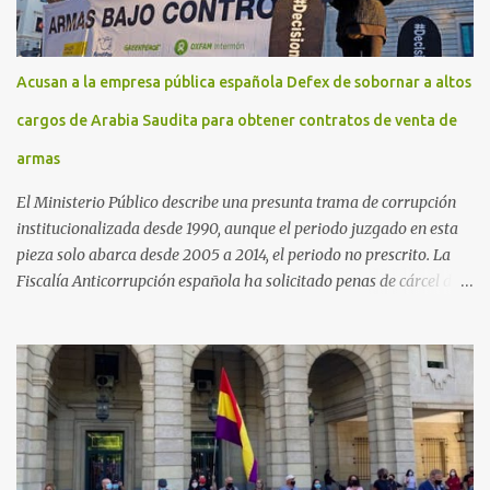
Acusan a la empresa pública española Defex de sobornar a altos
cargos de Arabia Saudita para obtener contratos de venta de
armas
El Ministerio Público describe una presunta trama de corrupción
institucionalizada desde 1990, aunque el periodo juzgado en esta
pieza solo abarca desde 2005 a 2014, el periodo no prescrito. La
Fiscalía Anticorrupción española ha solicitado penas de cárcel de
hasta 29 años por diversos delitos de corrupción a ocho personas,
presuntamente cometidos durante las ventas de material militar a
Arabia Saudita a través de la empresa pública española Defex,
disuelta. El fiscal Conrado Saiz describe en su escrito de
conclusiones cómo la empresa pública Defex pagó comisiones
ilegales a diversas autoridades del régimen árabe entre 2005 y
2014, para obtener a cambio la materialización de los contratos. El