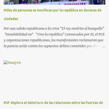
Ministerio Público lleva a cabo esta acusación en una de las piezas
separadas del llamado 'caso Defex', que investiga once ventas
Miles de personas se movilizan por la república en decenas de
ejecutadas en este periodo, y atribuye a José Ignacio Encinas
Charro, presidente de la compañía pública hasta 2013, los
ciudades
presuntos delitos de pertenencia a orga...
Por una salida republicana a la crisis “El rey emérito al banquillo”
“Inviolabilidad no” “Viva la república” Convocados por IU, el PCE
y organizaciones republicanas, los manifestantes reclamaron que
la justicia actúe contra los supuestos delitos cometidos por el rey
de España Juan Carlos, padre de Felipe, actual rey en activo y
todavía no emérito. El Encuentro Estatal por la República
planificó en verano esta convocatoria como reacción a los
escándalos de supuesta corrupción de Juan Carlos I y la situación
actual que atraviesa la corona. Los lemas serán “el rey emérito al
banquillo”, “inviolabilidad no” y “viva la república”. Hubo
movilizaciones en nueve comunidades autónomas: Andalucía,
Aragón, Castilla-La Mancha, Castilla y León, Catalunya, Euskadi,
Extremadura, Navarra y País Valenciano. Las fiscalías
RSF deplora el deterioro de las relaciones entre las fuerzas de
anticorrupción de los estados español y helvético ya están