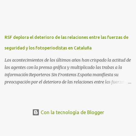
actual que atraviesa la corona. Los lemas serán “el rey emérito al
banquillo”, “inviolabilidad no” y “viva la república”. Hubo
movilizaciones en nueve comunidades autónomas: Andalucía,
Aragón, Castilla-La Mancha, Castilla y León, Catalunya, Euskadi,
Extremadura, Navarra y País Valenciano. Las fiscalías
RSF deplora el deterioro de las relaciones entre las fuerzas de
anticorrupción de los estados español y helvético ya están
investigando supuestos delitos de «cohecho internacional y
seguridad y los fotoperiodistas en Cataluña
blanqueo de dinero». «Lo ...
Los acontecimientos de los últimos años han crispado la actitud de
los agentes con la prensa gráfica y multiplicado las trabas a la
información Reporteros Sin Fronteras España manifiesta su
preocupación por el deterioro de las relaciones entre las fuerzas de
seguridad y los fotorreporteros en Cataluña. Desde los
acontecimientos en torno al referéndum del 1 de octubre de 2017
hasta hoy, se han multiplicado los casos en que los periodistas
gráficos se han enfrentado a numerosas trabas para para ejercer
Con la tecnología de Blogger
su trabajo, poniéndose en riesgo el derecho a la libertad de prensa.
En concreto, RSF sigue de cerca actualmente el caso de Mireia
Comas , fotorreportera colaboradora de El Diari de Sabadell , El