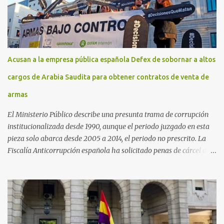
Acusan a la empresa pública española Defex de sobornar a altos
cargos de Arabia Saudita para obtener contratos de venta de
armas
El Ministerio Público describe una presunta trama de corrupción
institucionalizada desde 1990, aunque el periodo juzgado en esta
pieza solo abarca desde 2005 a 2014, el periodo no prescrito. La
Fiscalía Anticorrupción española ha solicitado penas de cárcel de
hasta 29 años por diversos delitos de corrupción a ocho personas,
presuntamente cometidos durante las ventas de material militar a
Arabia Saudita a través de la empresa pública española Defex,
disuelta. El fiscal Conrado Saiz describe en su escrito de
conclusiones cómo la empresa pública Defex pagó comisiones
ilegales a diversas autoridades del régimen árabe entre 2005 y