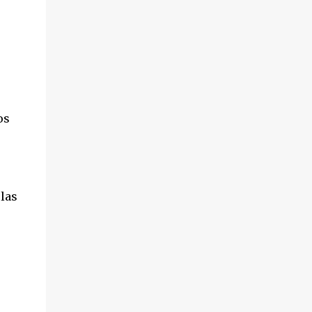
hechos sucedieron el pasado 18 de octubre,
en el transcurso de un desahucio en la
localidad ...
os
 las