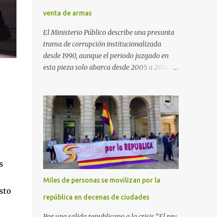
venta de armas
El Ministerio Público describe una presunta
trama de corrupción institucionalizada
desde 1990, aunque el periodo juzgado en
esta pieza solo abarca desde 2005 a 2014, el
periodo no prescrito. La Fiscalía
Anticorrupción española ha solicitado penas
de cárcel de hasta 29 años por diversos
delitos de corrupción a ocho personas,
presuntamente cometidos durante las
ventas de material militar a Arabia Saudita
a través de la empresa pública española
Defex, disuelta. El fiscal Conrado Saiz
s
describe en su escrito de conclusiones cómo
Miles de personas se movilizan por la
la empresa pública Defex pagó comisiones
sto
ilegales a diversas autoridades del régimen
república en decenas de ciudades
árabe entre 2005 y 2014, para obtener a
Por una salida republicana a la crisis “El rey