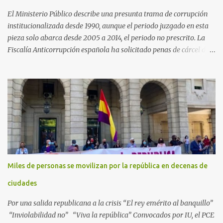
El Ministerio Público describe una presunta trama de corrupción
institucionalizada desde 1990, aunque el periodo juzgado en esta
pieza solo abarca desde 2005 a 2014, el periodo no prescrito. La
Fiscalía Anticorrupción española ha solicitado penas de cárcel de
hasta 29 años por diversos delitos de corrupción a ocho personas,
presuntamente cometidos durante las ventas de material militar a
Arabia Saudita a través de la empresa pública española Defex,
disuelta. El fiscal Conrado Saiz describe en su escrito de
conclusiones cómo la empresa pública Defex pagó comisiones
ilegales a diversas autoridades del régimen árabe entre 2005 y
2014, para obtener a cambio la materialización de los contratos. El
Ministerio Público lleva a cabo esta acusación en una de las piezas
separadas del llamado 'caso Defex', que investiga once ventas
Miles de personas se movilizan por la república en decenas de
ejecutadas en este periodo, y atribuye a José Ignacio Encinas
Charro, presidente de la compañía pública hasta 2013, los
ciudades
presuntos delitos de pertenencia a orga...
Por una salida republicana a la crisis “El rey emérito al banquillo”
“Inviolabilidad no” “Viva la república” Convocados por IU, el PCE