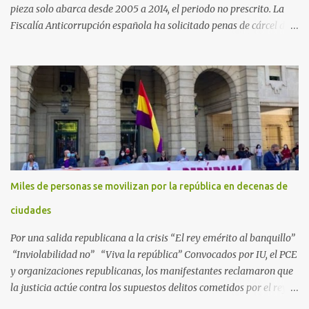
pieza solo abarca desde 2005 a 2014, el periodo no prescrito. La
Fiscalía Anticorrupción española ha solicitado penas de cárcel de
hasta 29 años por diversos delitos de corrupción a ocho personas,
presuntamente cometidos durante las ventas de material militar a
Arabia Saudita a través de la empresa pública española Defex,
disuelta. El fiscal Conrado Saiz describe en su escrito de
conclusiones cómo la empresa pública Defex pagó comisiones
ilegales a diversas autoridades del régimen árabe entre 2005 y
2014, para obtener a cambio la materialización de los contratos. El
Ministerio Público lleva a cabo esta acusación en una de las piezas
separadas del llamado 'caso Defex', que investiga once ventas
Miles de personas se movilizan por la república en decenas de
ejecutadas en este periodo, y atribuye a José Ignacio Encinas
Charro, presidente de la compañía pública hasta 2013, los
ciudades
presuntos delitos de pertenencia a orga...
Por una salida republicana a la crisis “El rey emérito al banquillo”
“Inviolabilidad no” “Viva la república” Convocados por IU, el PCE
y organizaciones republicanas, los manifestantes reclamaron que
la justicia actúe contra los supuestos delitos cometidos por el rey
de España Juan Carlos, padre de Felipe, actual rey en activo y