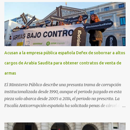
Acusan a la empresa pública española Defex de sobornar a altos
cargos de Arabia Saudita para obtener contratos de venta de
armas
El Ministerio Público describe una presunta trama de corrupción
institucionalizada desde 1990, aunque el periodo juzgado en esta
pieza solo abarca desde 2005 a 2014, el periodo no prescrito. La
Fiscalía Anticorrupción española ha solicitado penas de cárcel de
hasta 29 años por diversos delitos de corrupción a ocho personas,
presuntamente cometidos durante las ventas de material militar a
Arabia Saudita a través de la empresa pública española Defex,