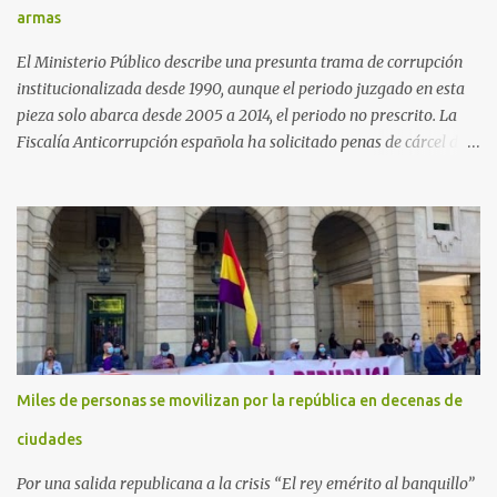
armas
El Ministerio Público describe una presunta trama de corrupción
institucionalizada desde 1990, aunque el periodo juzgado en esta
pieza solo abarca desde 2005 a 2014, el periodo no prescrito. La
Fiscalía Anticorrupción española ha solicitado penas de cárcel de
hasta 29 años por diversos delitos de corrupción a ocho personas,
presuntamente cometidos durante las ventas de material militar a
Arabia Saudita a través de la empresa pública española Defex,
disuelta. El fiscal Conrado Saiz describe en su escrito de
conclusiones cómo la empresa pública Defex pagó comisiones
ilegales a diversas autoridades del régimen árabe entre 2005 y
2014, para obtener a cambio la materialización de los contratos. El
Ministerio Público lleva a cabo esta acusación en una de las piezas
separadas del llamado 'caso Defex', que investiga once ventas
Miles de personas se movilizan por la república en decenas de
ejecutadas en este periodo, y atribuye a José Ignacio Encinas
Charro, presidente de la compañía pública hasta 2013, los
ciudades
presuntos delitos de pertenencia a orga...
Por una salida republicana a la crisis “El rey emérito al banquillo”