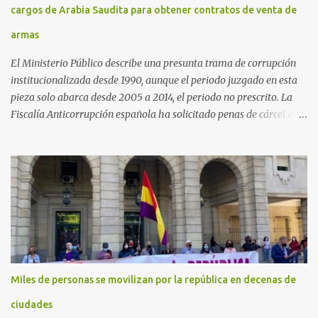
cargos de Arabia Saudita para obtener contratos de venta de
armas
El Ministerio Público describe una presunta trama de corrupción
institucionalizada desde 1990, aunque el periodo juzgado en esta
pieza solo abarca desde 2005 a 2014, el periodo no prescrito. La
Fiscalía Anticorrupción española ha solicitado penas de cárcel de
hasta 29 años por diversos delitos de corrupción a ocho personas,
presuntamente cometidos durante las ventas de material militar a
Arabia Saudita a través de la empresa pública española Defex,
disuelta. El fiscal Conrado Saiz describe en su escrito de
conclusiones cómo la empresa pública Defex pagó comisiones
ilegales a diversas autoridades del régimen árabe entre 2005 y
2014, para obtener a cambio la materialización de los contratos. El
Ministerio Público lleva a cabo esta acusación en una de las piezas
separadas del llamado 'caso Defex', que investiga once ventas
Miles de personas se movilizan por la república en decenas de
ejecutadas en este periodo, y atribuye a José Ignacio Encinas
Charro, presidente de la compañía pública hasta 2013, los
ciudades