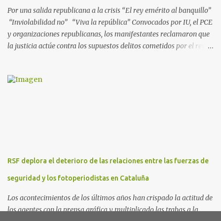
presuntos delitos de pertenencia a orga...
Por una salida republicana a la crisis “El rey emérito al banquillo”
“Inviolabilidad no” “Viva la república” Convocados por IU, el PCE
y organizaciones republicanas, los manifestantes reclamaron que
la justicia actúe contra los supuestos delitos cometidos por el rey
de España Juan Carlos, padre de Felipe, actual rey en activo y
todavía no emérito. El Encuentro Estatal por la República
planificó en verano esta convocatoria como reacción a los
escándalos de supuesta corrupción de Juan Carlos I y la situación
actual que atraviesa la corona. Los lemas serán “el rey emérito al
banquillo”, “inviolabilidad no” y “viva la república”. Hubo
movilizaciones en nueve comunidades autónomas: Andalucía,
Aragón, Castilla-La Mancha, Castilla y León, Catalunya, Euskadi,
Extremadura, Navarra y País Valenciano. Las fiscalías
RSF deplora el deterioro de las relaciones entre las fuerzas de
anticorrupción de los estados español y helvético ya están
investigando supuestos delitos de «cohecho internacional y
seguridad y los fotoperiodistas en Cataluña
blanqueo de dinero». «Lo ...
Los acontecimientos de los últimos años han crispado la actitud de
los agentes con la prensa gráfica y multiplicado las trabas a la