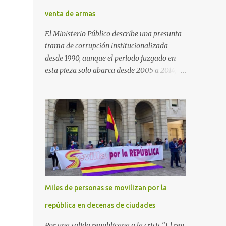
venta de armas
El Ministerio Público describe una presunta
trama de corrupción institucionalizada
desde 1990, aunque el periodo juzgado en
esta pieza solo abarca desde 2005 a 2014, el
periodo no prescrito. La Fiscalía
Anticorrupción española ha solicitado penas
de cárcel de hasta 29 años por diversos
delitos de corrupción a ocho personas,
presuntamente cometidos durante las
ventas de material militar a Arabia Saudita
a través de la empresa pública española
Defex, disuelta. El fiscal Conrado Saiz
describe en su escrito de conclusiones cómo
Miles de personas se movilizan por la
la empresa pública Defex pagó comisiones
ilegales a diversas autoridades del régimen
república en decenas de ciudades
árabe entre 2005 y 2014, para obtener a
Por una salida republicana a la crisis “El rey