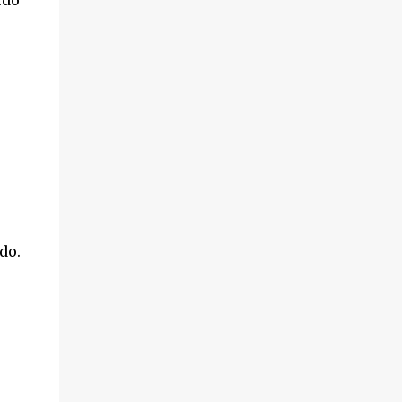
udo
hechos sucedieron el pasado 18 de octubre,
en el transcurso de un desahucio en la
localidad ...
do.