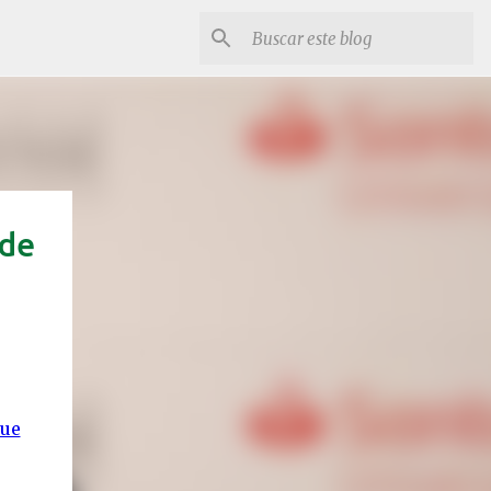
ide
que