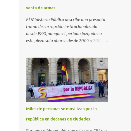
venta de armas
El Ministerio Público describe una presunta
trama de corrupción institucionalizada
desde 1990, aunque el periodo juzgado en
esta pieza solo abarca desde 2005 a 2014, el
periodo no prescrito. La Fiscalía
Anticorrupción española ha solicitado penas
de cárcel de hasta 29 años por diversos
delitos de corrupción a ocho personas,
presuntamente cometidos durante las
ventas de material militar a Arabia Saudita
a través de la empresa pública española
Defex, disuelta. El fiscal Conrado Saiz
describe en su escrito de conclusiones cómo
Miles de personas se movilizan por la
la empresa pública Defex pagó comisiones
ilegales a diversas autoridades del régimen
república en decenas de ciudades
árabe entre 2005 y 2014, para obtener a
Por una salida republicana a la crisis “El rey