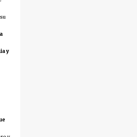
hechos sucedieron el pasado 18 de octubre,
en el transcurso de un desahucio en la
 su
localidad ...
a
ia y
ue
ro y