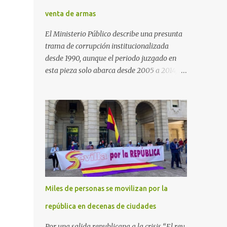
venta de armas
El Ministerio Público describe una presunta
trama de corrupción institucionalizada
desde 1990, aunque el periodo juzgado en
esta pieza solo abarca desde 2005 a 2014, el
periodo no prescrito. La Fiscalía
Anticorrupción española ha solicitado penas
de cárcel de hasta 29 años por diversos
delitos de corrupción a ocho personas,
presuntamente cometidos durante las
ventas de material militar a Arabia Saudita
a través de la empresa pública española
Defex, disuelta. El fiscal Conrado Saiz
describe en su escrito de conclusiones cómo
Miles de personas se movilizan por la
la empresa pública Defex pagó comisiones
ilegales a diversas autoridades del régimen
república en decenas de ciudades
árabe entre 2005 y 2014, para obtener a
Por una salida republicana a la crisis “El rey