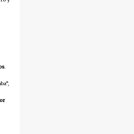
os
.
ba”,
Por