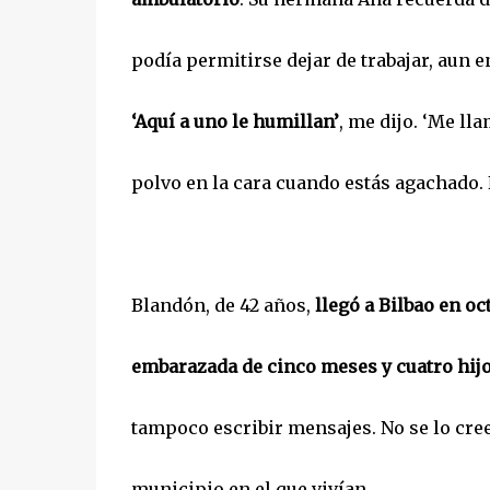
podía permitirse dejar de trabajar, aun 
‘Aquí a uno le humillan’
, me dijo. ‘Me ll
polvo en la cara cuando estás agachado. 
Blandón, de 42 años,
llegó a Bilbao en o
embarazada de cinco meses y cuatro hij
tampoco escribir mensajes. No se lo cre
municipio en el que vivían.