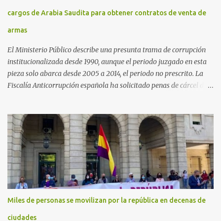
cargos de Arabia Saudita para obtener contratos de venta de
armas
El Ministerio Público describe una presunta trama de corrupción
institucionalizada desde 1990, aunque el periodo juzgado en esta
pieza solo abarca desde 2005 a 2014, el periodo no prescrito. La
Fiscalía Anticorrupción española ha solicitado penas de cárcel de
hasta 29 años por diversos delitos de corrupción a ocho personas,
presuntamente cometidos durante las ventas de material militar a
Arabia Saudita a través de la empresa pública española Defex,
disuelta. El fiscal Conrado Saiz describe en su escrito de
conclusiones cómo la empresa pública Defex pagó comisiones
ilegales a diversas autoridades del régimen árabe entre 2005 y
2014, para obtener a cambio la materialización de los contratos. El
Ministerio Público lleva a cabo esta acusación en una de las piezas
separadas del llamado 'caso Defex', que investiga once ventas
Miles de personas se movilizan por la república en decenas de
ejecutadas en este periodo, y atribuye a José Ignacio Encinas
Charro, presidente de la compañía pública hasta 2013, los
ciudades