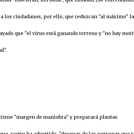
a los ciudadanos, por ello, que reduzcan "al máximo" la
brayado que "el virus está ganando terreno y "no hay mot
l".
tiene "margen de maniobra" y preparará plantas
que, según ha advertido, "decenas de las personas que s