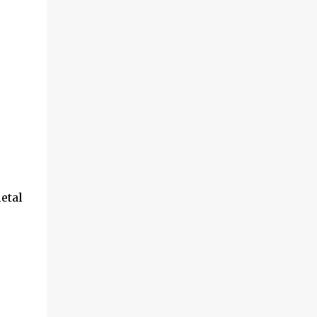
hechos sucedieron el pasado 18 de octubre,
en el transcurso de un desahucio en la
localidad ...
etal