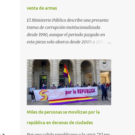
venta de armas
El Ministerio Público describe una presunta
trama de corrupción institucionalizada
desde 1990, aunque el periodo juzgado en
esta pieza solo abarca desde 2005 a 2014, el
periodo no prescrito. La Fiscalía
Anticorrupción española ha solicitado penas
de cárcel de hasta 29 años por diversos
delitos de corrupción a ocho personas,
presuntamente cometidos durante las
ventas de material militar a Arabia Saudita
a través de la empresa pública española
Defex, disuelta. El fiscal Conrado Saiz
describe en su escrito de conclusiones cómo
Miles de personas se movilizan por la
la empresa pública Defex pagó comisiones
ilegales a diversas autoridades del régimen
república en decenas de ciudades
árabe entre 2005 y 2014, para obtener a
 a
Por una salida republicana a la crisis “El rey