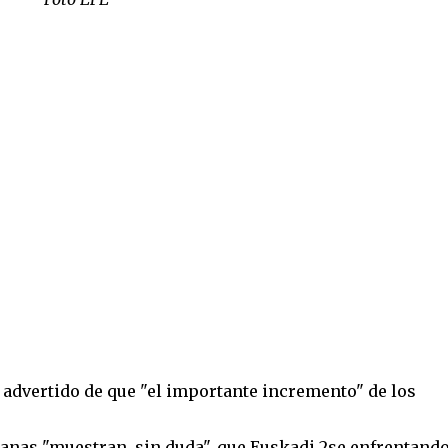
 advertido de que "el importante incremento" de los
manas "muestran, sin duda", que Euskadi 2se enfrentando