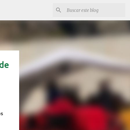
 de
os