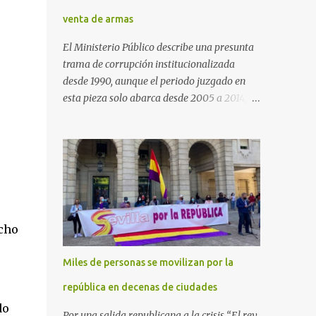
venta de armas
El Ministerio Público describe una presunta
trama de corrupción institucionalizada
desde 1990, aunque el periodo juzgado en
esta pieza solo abarca desde 2005 a 2014, el
periodo no prescrito. La Fiscalía
Anticorrupción española ha solicitado penas
de cárcel de hasta 29 años por diversos
delitos de corrupción a ocho personas,
presuntamente cometidos durante las
ventas de material militar a Arabia Saudita
a través de la empresa pública española
ocho
Defex, disuelta. El fiscal Conrado Saiz
describe en su escrito de conclusiones cómo
Miles de personas se movilizan por la
la empresa pública Defex pagó comisiones
ilegales a diversas autoridades del régimen
república en decenas de ciudades
árabe entre 2005 y 2014, para obtener a
do
Por una salida republicana a la crisis “El rey