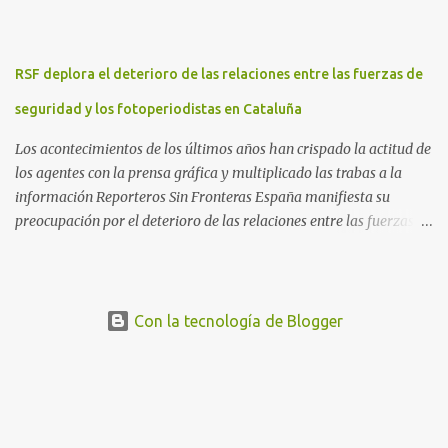
movilizaciones en nueve comunidades autónomas: Andalucía,
Aragón, Castilla-La Mancha, Castilla y León, Catalunya, Euskadi,
Extremadura, Navarra y País Valenciano. Las fiscalías
RSF deplora el deterioro de las relaciones entre las fuerzas de
anticorrupción de los estados español y helvético ya están
investigando supuestos delitos de «cohecho internacional y
seguridad y los fotoperiodistas en Cataluña
blanqueo de dinero». «Lo ...
Los acontecimientos de los últimos años han crispado la actitud de
los agentes con la prensa gráfica y multiplicado las trabas a la
información Reporteros Sin Fronteras España manifiesta su
preocupación por el deterioro de las relaciones entre las fuerzas de
seguridad y los fotorreporteros en Cataluña. Desde los
acontecimientos en torno al referéndum del 1 de octubre de 2017
hasta hoy, se han multiplicado los casos en que los periodistas
gráficos se han enfrentado a numerosas trabas para para ejercer
Con la tecnología de Blogger
su trabajo, poniéndose en riesgo el derecho a la libertad de prensa.
En concreto, RSF sigue de cerca actualmente el caso de Mireia
Comas , fotorreportera colaboradora de El Diari de Sabadell , El
Nacional.cat o La Directa , entre otros, detenida y acusada por los
Mossos d’Esquadra de atentado contra la autoridad, por los que la