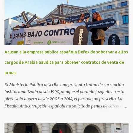
Acusan a la empresa pública española Defex de sobornar a altos
cargos de Arabia Saudita para obtener contratos de venta de
armas
El Ministerio Público describe una presunta trama de corrupción
institucionalizada desde 1990, aunque el periodo juzgado en esta
pieza solo abarca desde 2005 a 2014, el periodo no prescrito. La
Fiscalía Anticorrupción española ha solicitado penas de cárcel de
hasta 29 años por diversos delitos de corrupción a ocho personas,
presuntamente cometidos durante las ventas de material militar a
Arabia Saudita a través de la empresa pública española Defex,