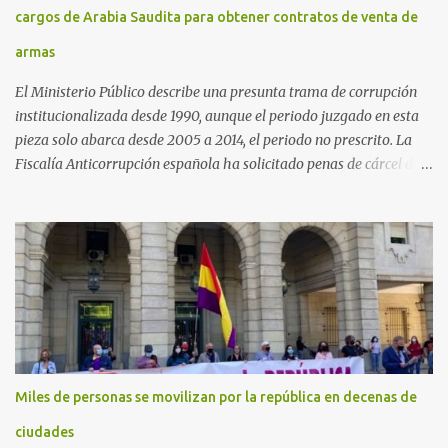
cargos de Arabia Saudita para obtener contratos de venta de
armas
El Ministerio Público describe una presunta trama de corrupción
institucionalizada desde 1990, aunque el periodo juzgado en esta
pieza solo abarca desde 2005 a 2014, el periodo no prescrito. La
Fiscalía Anticorrupción española ha solicitado penas de cárcel de
hasta 29 años por diversos delitos de corrupción a ocho personas,
presuntamente cometidos durante las ventas de material militar a
Arabia Saudita a través de la empresa pública española Defex,
disuelta. El fiscal Conrado Saiz describe en su escrito de
conclusiones cómo la empresa pública Defex pagó comisiones
ilegales a diversas autoridades del régimen árabe entre 2005 y
2014, para obtener a cambio la materialización de los contratos. El
Ministerio Público lleva a cabo esta acusación en una de las piezas
separadas del llamado 'caso Defex', que investiga once ventas
Miles de personas se movilizan por la república en decenas de
ejecutadas en este periodo, y atribuye a José Ignacio Encinas
Charro, presidente de la compañía pública hasta 2013, los
ciudades