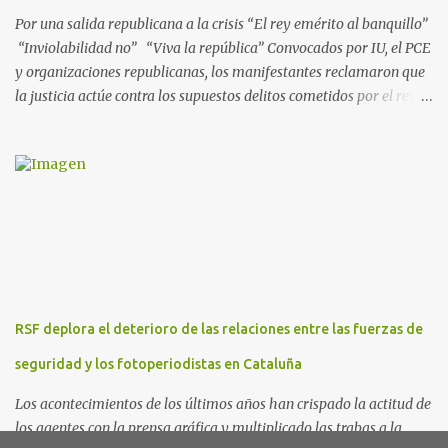
presuntos delitos de pertenencia a orga...
Por una salida republicana a la crisis “El rey emérito al banquillo”
“Inviolabilidad no” “Viva la república” Convocados por IU, el PCE
y organizaciones republicanas, los manifestantes reclamaron que
la justicia actúe contra los supuestos delitos cometidos por el rey
de España Juan Carlos, padre de Felipe, actual rey en activo y
todavía no emérito. El Encuentro Estatal por la República
planificó en verano esta convocatoria como reacción a los
escándalos de supuesta corrupción de Juan Carlos I y la situación
actual que atraviesa la corona. Los lemas serán “el rey emérito al
banquillo”, “inviolabilidad no” y “viva la república”. Hubo
movilizaciones en nueve comunidades autónomas: Andalucía,
Aragón, Castilla-La Mancha, Castilla y León, Catalunya, Euskadi,
Extremadura, Navarra y País Valenciano. Las fiscalías
RSF deplora el deterioro de las relaciones entre las fuerzas de
anticorrupción de los estados español y helvético ya están
investigando supuestos delitos de «cohecho internacional y
seguridad y los fotoperiodistas en Cataluña
blanqueo de dinero». «Lo ...
Los acontecimientos de los últimos años han crispado la actitud de
los agentes con la prensa gráfica y multiplicado las trabas a la