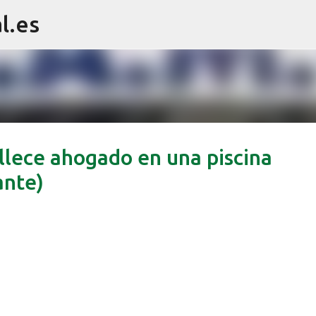
l.es
Ir al contenido principal
allece ahogado en una piscina
ante)