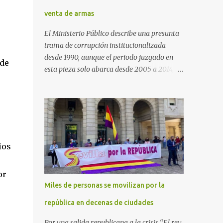
venta de armas
El Ministerio Público describe una presunta
trama de corrupción institucionalizada
desde 1990, aunque el periodo juzgado en
 de
esta pieza solo abarca desde 2005 a 2014, el
periodo no prescrito. La Fiscalía
Anticorrupción española ha solicitado penas
de cárcel de hasta 29 años por diversos
delitos de corrupción a ocho personas,
presuntamente cometidos durante las
ventas de material militar a Arabia Saudita
ios
a través de la empresa pública española
Defex, disuelta. El fiscal Conrado Saiz
or
describe en su escrito de conclusiones cómo
Miles de personas se movilizan por la
la empresa pública Defex pagó comisiones
ilegales a diversas autoridades del régimen
república en decenas de ciudades
árabe entre 2005 y 2014, para obtener a
Por una salida republicana a la crisis “El rey