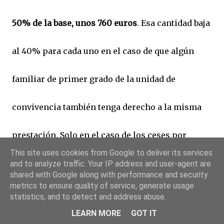
50% de la base, unos 760 euros
. Esa cantidad baja
al 40% para cada uno en el caso de que algún
familiar de primer grado de la unidad de
convivencia también tenga derecho a la misma
prestación. Solo en el caso de los ceses por
This site uses cookies from Google to deliver its services
suspensión de actividad, pero no en el de bajos
and to analyze traffic. Your IP address and user-agent are
shared with Google along with performance and security
metrics to ensure quality of service, generate usage
ingresos, esa cantidad puede subir hasta unos
statistics, and to detect and address abuse.
LEARN MORE
GOT IT
950 euros, el 70%, en el caso de familias