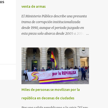
sus
venta de armas
El Ministerio Público describe una presunta
trama de corrupción institucionalizada
desde 1990, aunque el periodo juzgado en
esta pieza solo abarca desde 2005 a 2014, el
periodo no prescrito. La Fiscalía
Anticorrupción española ha solicitado penas
de cárcel de hasta 29 años por diversos
delitos de corrupción a ocho personas,
presuntamente cometidos durante las
ventas de material militar a Arabia Saudita
a través de la empresa pública española
Defex, disuelta. El fiscal Conrado Saiz
describe en su escrito de conclusiones cómo
Miles de personas se movilizan por la
la empresa pública Defex pagó comisiones
ilegales a diversas autoridades del régimen
república en decenas de ciudades
árabe entre 2005 y 2014, para obtener a
Por una salida republicana a la crisis “El rey