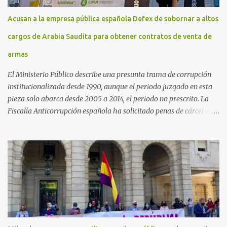
Acusan a la empresa pública española Defex de sobornar a altos
cargos de Arabia Saudita para obtener contratos de venta de
armas
El Ministerio Público describe una presunta trama de corrupción
institucionalizada desde 1990, aunque el periodo juzgado en esta
pieza solo abarca desde 2005 a 2014, el periodo no prescrito. La
Fiscalía Anticorrupción española ha solicitado penas de cárcel de
hasta 29 años por diversos delitos de corrupción a ocho personas,
presuntamente cometidos durante las ventas de material militar a
Arabia Saudita a través de la empresa pública española Defex,
disuelta. El fiscal Conrado Saiz describe en su escrito de
conclusiones cómo la empresa pública Defex pagó comisiones
ilegales a diversas autoridades del régimen árabe entre 2005 y
2014, para obtener a cambio la materialización de los contratos. El
Ministerio Público lleva a cabo esta acusación en una de las piezas
separadas del llamado 'caso Defex', que investiga once ventas