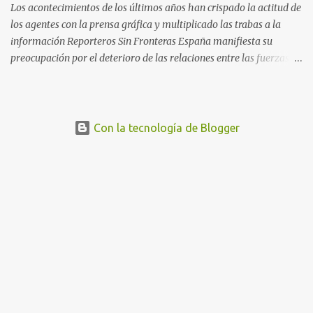
Los acontecimientos de los últimos años han crispado la actitud de
los agentes con la prensa gráfica y multiplicado las trabas a la
información Reporteros Sin Fronteras España manifiesta su
preocupación por el deterioro de las relaciones entre las fuerzas de
seguridad y los fotorreporteros en Cataluña. Desde los
acontecimientos en torno al referéndum del 1 de octubre de 2017
hasta hoy, se han multiplicado los casos en que los periodistas
gráficos se han enfrentado a numerosas trabas para para ejercer
Con la tecnología de Blogger
su trabajo, poniéndose en riesgo el derecho a la libertad de prensa.
En concreto, RSF sigue de cerca actualmente el caso de Mireia
Comas , fotorreportera colaboradora de El Diari de Sabadell , El
Nacional.cat o La Directa , entre otros, detenida y acusada por los
Mossos d’Esquadra de atentado contra la autoridad, por los que la
Fiscalía solicita un año de prisión y una multa de 170 euros. Los
hechos sucedieron el pasado 18 de octubre, en el transcurso de un
desahucio en la localidad ...