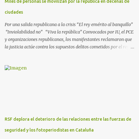
Miles de personas se movilizan por la república en decenas de
ejecutadas en este periodo, y atribuye a José Ignacio Encinas
Charro, presidente de la compañía pública hasta 2013, los
ciudades
presuntos delitos de pertenencia a orga...
Por una salida republicana a la crisis “El rey emérito al banquillo”
“Inviolabilidad no” “Viva la república” Convocados por IU, el PCE
y organizaciones republicanas, los manifestantes reclamaron que
la justicia actúe contra los supuestos delitos cometidos por el rey
de España Juan Carlos, padre de Felipe, actual rey en activo y
todavía no emérito. El Encuentro Estatal por la República
planificó en verano esta convocatoria como reacción a los
escándalos de supuesta corrupción de Juan Carlos I y la situación
actual que atraviesa la corona. Los lemas serán “el rey emérito al
banquillo”, “inviolabilidad no” y “viva la república”. Hubo
movilizaciones en nueve comunidades autónomas: Andalucía,
Aragón, Castilla-La Mancha, Castilla y León, Catalunya, Euskadi,
Extremadura, Navarra y País Valenciano. Las fiscalías
RSF deplora el deterioro de las relaciones entre las fuerzas de
anticorrupción de los estados español y helvético ya están
investigando supuestos delitos de «cohecho internacional y
seguridad y los fotoperiodistas en Cataluña
blanqueo de dinero». «Lo ...