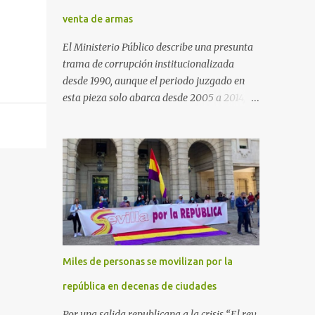
venta de armas
El Ministerio Público describe una presunta
trama de corrupción institucionalizada
desde 1990, aunque el periodo juzgado en
esta pieza solo abarca desde 2005 a 2014, el
periodo no prescrito. La Fiscalía
Anticorrupción española ha solicitado penas
de cárcel de hasta 29 años por diversos
delitos de corrupción a ocho personas,
presuntamente cometidos durante las
ventas de material militar a Arabia Saudita
a través de la empresa pública española
Defex, disuelta. El fiscal Conrado Saiz
describe en su escrito de conclusiones cómo
Miles de personas se movilizan por la
la empresa pública Defex pagó comisiones
ilegales a diversas autoridades del régimen
república en decenas de ciudades
árabe entre 2005 y 2014, para obtener a
Por una salida republicana a la crisis “El rey