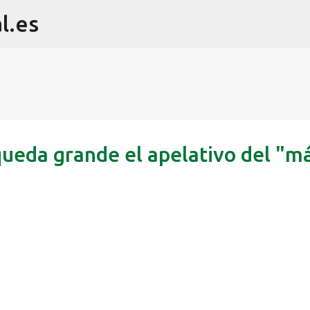
l.es
Ir al contenido principal
 queda grande el apelativo del "m