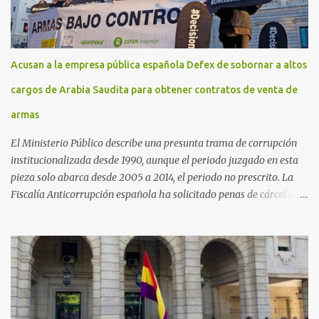
Acusan a la empresa pública española Defex de sobornar a altos
cargos de Arabia Saudita para obtener contratos de venta de
armas
El Ministerio Público describe una presunta trama de corrupción
institucionalizada desde 1990, aunque el periodo juzgado en esta
pieza solo abarca desde 2005 a 2014, el periodo no prescrito. La
Fiscalía Anticorrupción española ha solicitado penas de cárcel de
hasta 29 años por diversos delitos de corrupción a ocho personas,
presuntamente cometidos durante las ventas de material militar a
Arabia Saudita a través de la empresa pública española Defex,
disuelta. El fiscal Conrado Saiz describe en su escrito de
conclusiones cómo la empresa pública Defex pagó comisiones
ilegales a diversas autoridades del régimen árabe entre 2005 y
2014, para obtener a cambio la materialización de los contratos. El