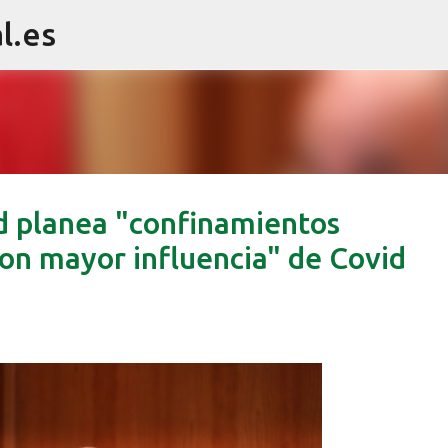
l.es
Ir al contenido principal
 planea "confinamientos
con mayor influencia" de Covid