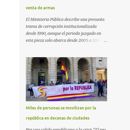
venta de armas
El Ministerio Público describe una presunta
trama de corrupción institucionalizada
desde 1990, aunque el periodo juzgado en
esta pieza solo abarca desde 2005 a 2014, el
periodo no prescrito. La Fiscalía
Anticorrupción española ha solicitado penas
de cárcel de hasta 29 años por diversos
delitos de corrupción a ocho personas,
presuntamente cometidos durante las
ventas de material militar a Arabia Saudita
a través de la empresa pública española
Defex, disuelta. El fiscal Conrado Saiz
describe en su escrito de conclusiones cómo
Miles de personas se movilizan por la
la empresa pública Defex pagó comisiones
ilegales a diversas autoridades del régimen
república en decenas de ciudades
árabe entre 2005 y 2014, para obtener a
Por una salida republicana a la crisis “El rey