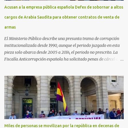
Acusan a la empresa pública española Defex de sobornar a altos
cargos de Arabia Saudita para obtener contratos de venta de
armas
El Ministerio Público describe una presunta trama de corrupción
institucionalizada desde 1990, aunque el periodo juzgado en esta
pieza solo abarca desde 2005 a 2014, el periodo no prescrito. La
Fiscalía Anticorrupción española ha solicitado penas de cárcel de
hasta 29 años por diversos delitos de corrupción a ocho personas,
presuntamente cometidos durante las ventas de material militar a
Arabia Saudita a través de la empresa pública española Defex,
disuelta. El fiscal Conrado Saiz describe en su escrito de
conclusiones cómo la empresa pública Defex pagó comisiones
ilegales a diversas autoridades del régimen árabe entre 2005 y
2014, para obtener a cambio la materialización de los contratos. El
Ministerio Público lleva a cabo esta acusación en una de las piezas
separadas del llamado 'caso Defex', que investiga once ventas
Miles de personas se movilizan por la república en decenas de
ejecutadas en este periodo, y atribuye a José Ignacio Encinas