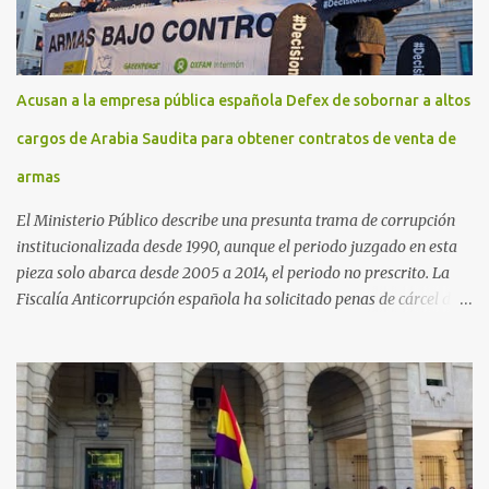
Acusan a la empresa pública española Defex de sobornar a altos
cargos de Arabia Saudita para obtener contratos de venta de
armas
El Ministerio Público describe una presunta trama de corrupción
institucionalizada desde 1990, aunque el periodo juzgado en esta
pieza solo abarca desde 2005 a 2014, el periodo no prescrito. La
Fiscalía Anticorrupción española ha solicitado penas de cárcel de
hasta 29 años por diversos delitos de corrupción a ocho personas,
presuntamente cometidos durante las ventas de material militar a
Arabia Saudita a través de la empresa pública española Defex,
disuelta. El fiscal Conrado Saiz describe en su escrito de
conclusiones cómo la empresa pública Defex pagó comisiones
ilegales a diversas autoridades del régimen árabe entre 2005 y
2014, para obtener a cambio la materialización de los contratos. El