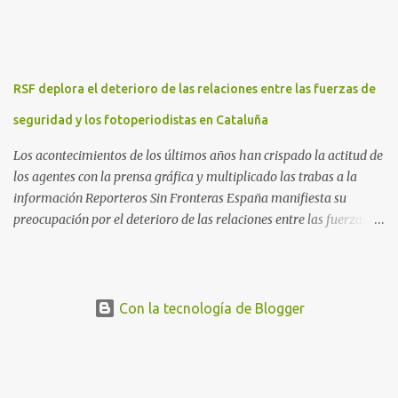
banquillo”, “inviolabilidad no” y “viva la república”. Hubo
movilizaciones en nueve comunidades autónomas: Andalucía,
Aragón, Castilla-La Mancha, Castilla y León, Catalunya, Euskadi,
Extremadura, Navarra y País Valenciano. Las fiscalías
RSF deplora el deterioro de las relaciones entre las fuerzas de
anticorrupción de los estados español y helvético ya están
investigando supuestos delitos de «cohecho internacional y
seguridad y los fotoperiodistas en Cataluña
blanqueo de dinero». «Lo ...
Los acontecimientos de los últimos años han crispado la actitud de
los agentes con la prensa gráfica y multiplicado las trabas a la
información Reporteros Sin Fronteras España manifiesta su
preocupación por el deterioro de las relaciones entre las fuerzas de
seguridad y los fotorreporteros en Cataluña. Desde los
acontecimientos en torno al referéndum del 1 de octubre de 2017
hasta hoy, se han multiplicado los casos en que los periodistas
gráficos se han enfrentado a numerosas trabas para para ejercer
Con la tecnología de Blogger
su trabajo, poniéndose en riesgo el derecho a la libertad de prensa.
En concreto, RSF sigue de cerca actualmente el caso de Mireia
Comas , fotorreportera colaboradora de El Diari de Sabadell , El
Nacional.cat o La Directa , entre otros, detenida y acusada por los