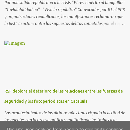
Por una salida republicana a la crisis “El rey emérito al banquillo”
“Inviolabilidad no” “Viva la república” Convocados por IU, el PCE
y organizaciones republicanas, los manifestantes reclamaron que
la justicia actúe contra los supuestos delitos cometidos por el rey
de España Juan Carlos, padre de Felipe, actual rey en activo y
todavía no emérito. El Encuentro Estatal por la República
planificó en verano esta convocatoria como reacción a los
escándalos de supuesta corrupción de Juan Carlos I y la situación
actual que atraviesa la corona. Los lemas serán “el rey emérito al
banquillo”, “inviolabilidad no” y “viva la república”. Hubo
movilizaciones en nueve comunidades autónomas: Andalucía,
Aragón, Castilla-La Mancha, Castilla y León, Catalunya, Euskadi,
Extremadura, Navarra y País Valenciano. Las fiscalías
RSF deplora el deterioro de las relaciones entre las fuerzas de
anticorrupción de los estados español y helvético ya están
investigando supuestos delitos de «cohecho internacional y
seguridad y los fotoperiodistas en Cataluña
blanqueo de dinero». «Lo ...
Los acontecimientos de los últimos años han crispado la actitud de
los agentes con la prensa gráfica y multiplicado las trabas a la
información Reporteros Sin Fronteras España manifiesta su
This site uses cookies from Google to deliver its services