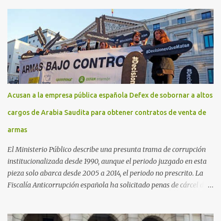
Acusan a la empresa pública española Defex de sobornar a altos
cargos de Arabia Saudita para obtener contratos de venta de
armas
El Ministerio Público describe una presunta trama de corrupción
institucionalizada desde 1990, aunque el periodo juzgado en esta
pieza solo abarca desde 2005 a 2014, el periodo no prescrito. La
Fiscalía Anticorrupción española ha solicitado penas de cárcel de
hasta 29 años por diversos delitos de corrupción a ocho personas,
presuntamente cometidos durante las ventas de material militar a
Arabia Saudita a través de la empresa pública española Defex,