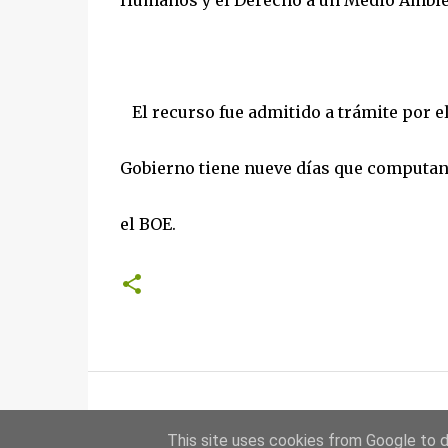
Humanos y el Derecho a un Medio Ambien
El recurso fue admitido a trámite por el
Gobierno tiene nueve días que computan d
el BOE.
This site uses cookies from Google to de