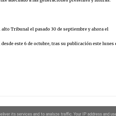
te adecuado a las generaciones presentes y futuras.
 alto Tribunal el pasado 30 de septiembre y ahora el
esde este 6 de octubre, tras su publicación este lunes 
liver its services and to analyze traffic. Your IP address and us