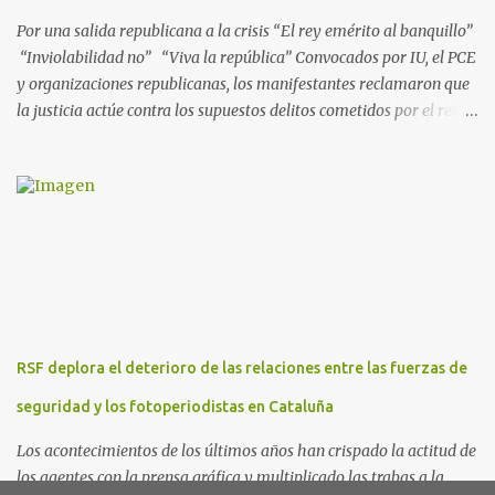
presuntos delitos de pertenencia a orga...
Por una salida republicana a la crisis “El rey emérito al banquillo”
“Inviolabilidad no” “Viva la república” Convocados por IU, el PCE
y organizaciones republicanas, los manifestantes reclamaron que
la justicia actúe contra los supuestos delitos cometidos por el rey
de España Juan Carlos, padre de Felipe, actual rey en activo y
todavía no emérito. El Encuentro Estatal por la República
planificó en verano esta convocatoria como reacción a los
escándalos de supuesta corrupción de Juan Carlos I y la situación
actual que atraviesa la corona. Los lemas serán “el rey emérito al
banquillo”, “inviolabilidad no” y “viva la república”. Hubo
movilizaciones en nueve comunidades autónomas: Andalucía,
Aragón, Castilla-La Mancha, Castilla y León, Catalunya, Euskadi,
Extremadura, Navarra y País Valenciano. Las fiscalías
RSF deplora el deterioro de las relaciones entre las fuerzas de
anticorrupción de los estados español y helvético ya están
investigando supuestos delitos de «cohecho internacional y
seguridad y los fotoperiodistas en Cataluña
blanqueo de dinero». «Lo ...
Los acontecimientos de los últimos años han crispado la actitud de
los agentes con la prensa gráfica y multiplicado las trabas a la