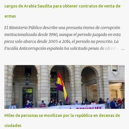
cargos de Arabia Saudita para obtener contratos de venta de
armas
El Ministerio Público describe una presunta trama de corrupción
institucionalizada desde 1990, aunque el periodo juzgado en esta
pieza solo abarca desde 2005 a 2014, el periodo no prescrito. La
Fiscalía Anticorrupción española ha solicitado penas de cárcel de
hasta 29 años por diversos delitos de corrupción a ocho personas,
presuntamente cometidos durante las ventas de material militar a
Arabia Saudita a través de la empresa pública española Defex,
disuelta. El fiscal Conrado Saiz describe en su escrito de
conclusiones cómo la empresa pública Defex pagó comisiones
ilegales a diversas autoridades del régimen árabe entre 2005 y
2014, para obtener a cambio la materialización de los contratos. El
Ministerio Público lleva a cabo esta acusación en una de las piezas
separadas del llamado 'caso Defex', que investiga once ventas
Miles de personas se movilizan por la república en decenas de
ejecutadas en este periodo, y atribuye a José Ignacio Encinas
Charro, presidente de la compañía pública hasta 2013, los
ciudades