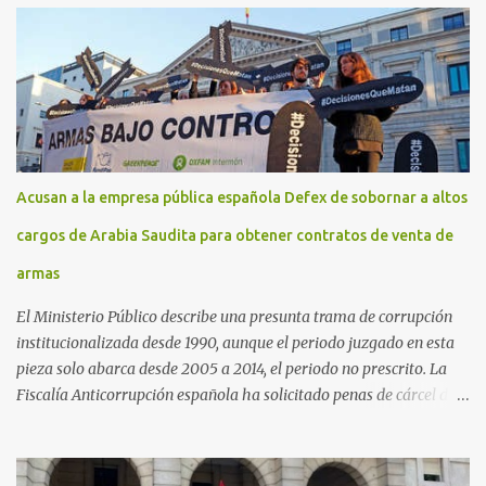
Acusan a la empresa pública española Defex de sobornar a altos
cargos de Arabia Saudita para obtener contratos de venta de
armas
El Ministerio Público describe una presunta trama de corrupción
institucionalizada desde 1990, aunque el periodo juzgado en esta
pieza solo abarca desde 2005 a 2014, el periodo no prescrito. La
Fiscalía Anticorrupción española ha solicitado penas de cárcel de
hasta 29 años por diversos delitos de corrupción a ocho personas,
presuntamente cometidos durante las ventas de material militar a
Arabia Saudita a través de la empresa pública española Defex,